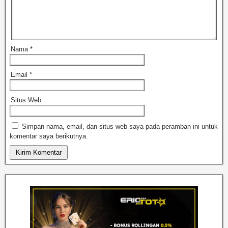
Nama
*
Email
*
Situs Web
Simpan nama, email, dan situs web saya pada peramban ini untuk
komentar saya berikutnya.