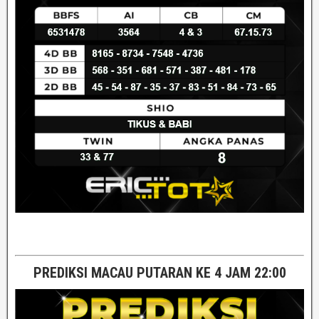
PREDIKSI MACAU PUTARAN KE 4 JAM 22:00