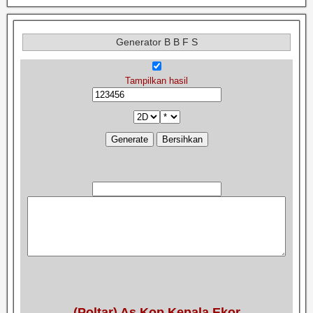
Generator B B F S
Tampilkan hasil
(Poltar) As Kop Kepala Ekor