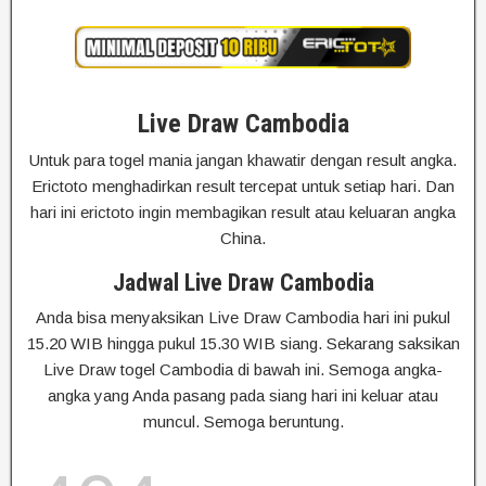
Live Draw Cambodia
Untuk para togel mania jangan khawatir dengan result angka.
Erictoto menghadirkan result tercepat untuk setiap hari. Dan
hari ini erictoto ingin membagikan result atau keluaran angka
China.
Jadwal Live Draw Cambodia
Anda bisa menyaksikan Live Draw Cambodia hari ini pukul
15.20 WIB hingga pukul 15.30 WIB siang. Sekarang saksikan
Live Draw togel Cambodia di bawah ini. Semoga angka-
angka yang Anda pasang pada siang hari ini keluar atau
muncul. Semoga beruntung.