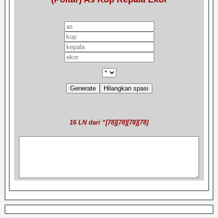
16 LN dari “[78][78][78][78]