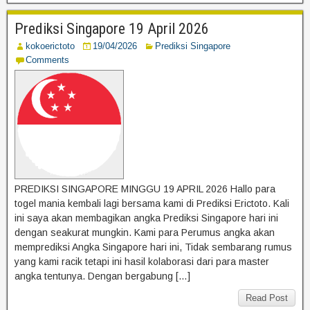
Prediksi Singapore 19 April 2026
kokoerictoto
19/04/2026
Prediksi Singapore
Comments
PREDIKSI SINGAPORE MINGGU 19 APRIL 2026 Hallo para
togel mania kembali lagi bersama kami di Prediksi Erictoto. Kali
ini saya akan membagikan angka Prediksi Singapore hari ini
dengan seakurat mungkin. Kami para Perumus angka akan
memprediksi Angka Singapore hari ini, Tidak sembarang rumus
yang kami racik tetapi ini hasil kolaborasi dari para master
angka tentunya. Dengan bergabung […]
Read Post