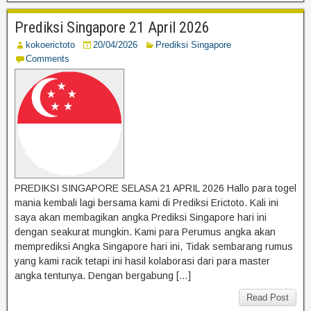
Prediksi Singapore 21 April 2026
kokoerictoto
20/04/2026
Prediksi Singapore
Comments
PREDIKSI SINGAPORE SELASA 21 APRIL 2026 Hallo para togel
mania kembali lagi bersama kami di Prediksi Erictoto. Kali ini
saya akan membagikan angka Prediksi Singapore hari ini
dengan seakurat mungkin. Kami para Perumus angka akan
memprediksi Angka Singapore hari ini, Tidak sembarang rumus
yang kami racik tetapi ini hasil kolaborasi dari para master
angka tentunya. Dengan bergabung […]
Read Post