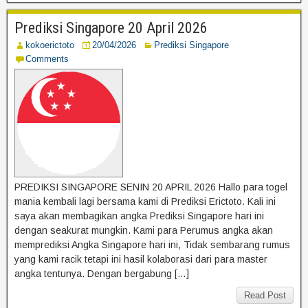
Prediksi Singapore 20 April 2026
kokoerictoto
20/04/2026
Prediksi Singapore
Comments
PREDIKSI SINGAPORE SENIN 20 APRIL 2026 Hallo para togel
mania kembali lagi bersama kami di Prediksi Erictoto. Kali ini
saya akan membagikan angka Prediksi Singapore hari ini
dengan seakurat mungkin. Kami para Perumus angka akan
memprediksi Angka Singapore hari ini, Tidak sembarang rumus
yang kami racik tetapi ini hasil kolaborasi dari para master
angka tentunya. Dengan bergabung […]
Read Post