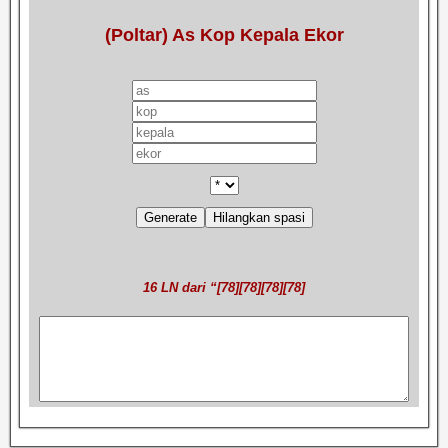
(Poltar) As Kop Kepala Ekor
16 LN dari “[78][78][78][78]