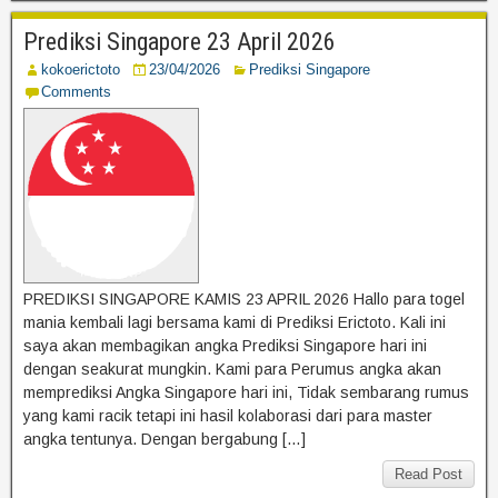
Prediksi Singapore 23 April 2026
kokoerictoto
23/04/2026
Prediksi Singapore
Comments
PREDIKSI SINGAPORE KAMIS 23 APRIL 2026 Hallo para togel
mania kembali lagi bersama kami di Prediksi Erictoto. Kali ini
saya akan membagikan angka Prediksi Singapore hari ini
dengan seakurat mungkin. Kami para Perumus angka akan
memprediksi Angka Singapore hari ini, Tidak sembarang rumus
yang kami racik tetapi ini hasil kolaborasi dari para master
angka tentunya. Dengan bergabung […]
Read Post