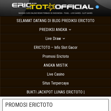
SELAMAT DATANG DI BLOG PREDIKSI ERICTOTO
PREDIKSI ANGKA
Live Draw
ERICTOTO – Info Slot Gacor
Promosi Erictoto
ANGKA MISTIK
Live Casino
Situs Terpercaya
BUKTI JACKPOT LUNAS ERICTOTO |
PROMOSI ERICTOTO