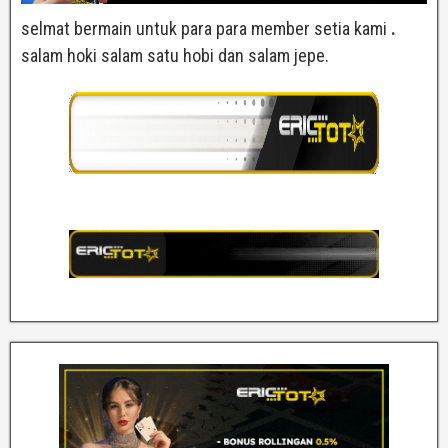
selmat bermain untuk para para member setia kami
.
salam hoki salam satu hobi dan salam jepe.