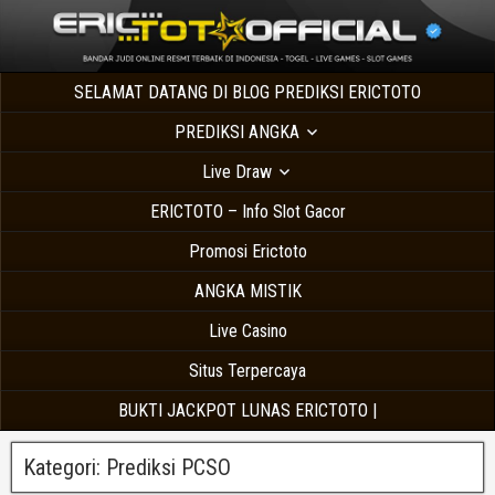
SELAMAT DATANG DI BLOG PREDIKSI ERICTOTO
PREDIKSI ANGKA
Live Draw
ERICTOTO – Info Slot Gacor
Promosi Erictoto
ANGKA MISTIK
Live Casino
Situs Terpercaya
BUKTI JACKPOT LUNAS ERICTOTO |
Kategori:
Prediksi PCSO