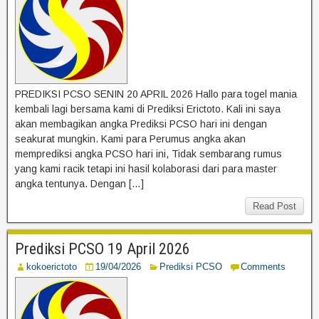
PREDIKSI PCSO SENIN 20 APRIL 2026 Hallo para togel mania
kembali lagi bersama kami di Prediksi Erictoto. Kali ini saya
akan membagikan angka Prediksi PCSO hari ini dengan
seakurat mungkin. Kami para Perumus angka akan
memprediksi angka PCSO hari ini, Tidak sembarang rumus
yang kami racik tetapi ini hasil kolaborasi dari para master
angka tentunya. Dengan […]
Read Post
Prediksi PCSO 19 April 2026
kokoerictoto
19/04/2026
Prediksi PCSO
Comments