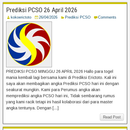
Prediksi PCSO 26 April 2026
kokoerictoto
26/04/2026
Prediksi PCSO
Comments
PREDIKSI PCSO MINGGU 26 APRIL 2026 Hallo para togel
mania kembali lagi bersama kami di Prediksi Erictoto. Kali ini
saya akan membagikan angka Prediksi PCSO hari ini dengan
seakurat mungkin. Kami para Perumus angka akan
memprediksi angka PCSO hari ini, Tidak sembarang rumus
yang kami racik tetapi ini hasil kolaborasi dari para master
angka tentunya. Dengan […]
Read Post