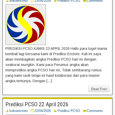
kokoerictoto
23/04/2026
Prediksi PCSO
Comments
PREDIKSI PCSO KAMIS 23 APRIL 2026 Hallo para togel mania
kembali lagi bersama kami di Prediksi Erictoto. Kali ini saya
akan membagikan angka Prediksi PCSO hari ini dengan
seakurat mungkin. Kami para Perumus angka akan
memprediksi angka PCSO hari ini, Tidak sembarang rumus
yang kami racik tetapi ini hasil kolaborasi dari para master
angka tentunya. Dengan […]
Read Post
Prediksi PCSO 22 April 2026
kokoerictoto
22/04/2026
Prediksi PCSO
Comments