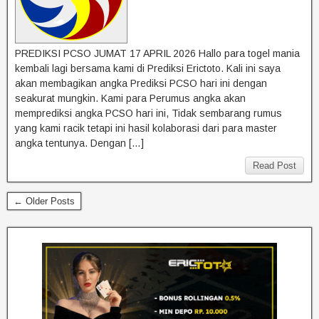
PREDIKSI PCSO JUMAT 17 APRIL 2026 Hallo para togel mania
kembali lagi bersama kami di Prediksi Erictoto. Kali ini saya
akan membagikan angka Prediksi PCSO hari ini dengan
seakurat mungkin. Kami para Perumus angka akan
memprediksi angka PCSO hari ini, Tidak sembarang rumus
yang kami racik tetapi ini hasil kolaborasi dari para master
angka tentunya. Dengan […]
Read Post
← Older Posts