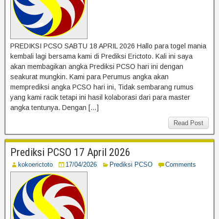
PREDIKSI PCSO SABTU 18 APRIL 2026 Hallo para togel mania
kembali lagi bersama kami di Prediksi Erictoto. Kali ini saya
akan membagikan angka Prediksi PCSO hari ini dengan
seakurat mungkin. Kami para Perumus angka akan
memprediksi angka PCSO hari ini, Tidak sembarang rumus
yang kami racik tetapi ini hasil kolaborasi dari para master
angka tentunya. Dengan […]
Read Post
Prediksi PCSO 17 April 2026
kokoerictoto
17/04/2026
Prediksi PCSO
Comments