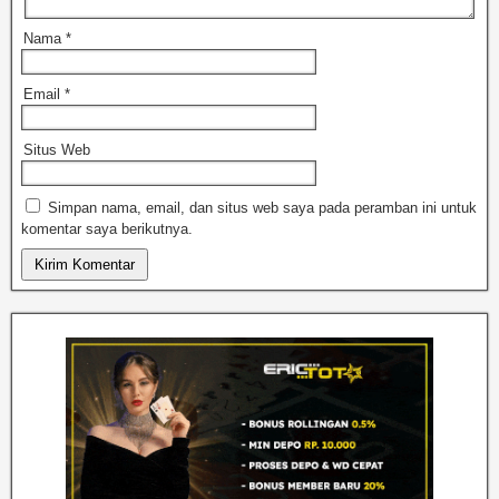
Nama
*
Email
*
Situs Web
Simpan nama, email, dan situs web saya pada peramban ini untuk
komentar saya berikutnya.