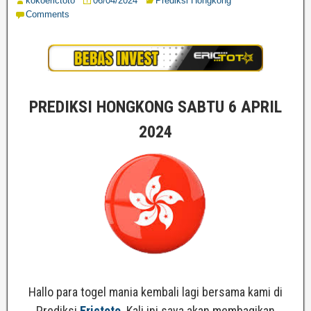
kokoerictoto
06/04/2024
Prediksi Hongkong
Comments
PREDIKSI HONGKONG SABTU 6 APRIL
2024
Hallo para togel mania kembali lagi bersama kami di
Prediksi
Erictoto
. Kali ini saya akan membagikan