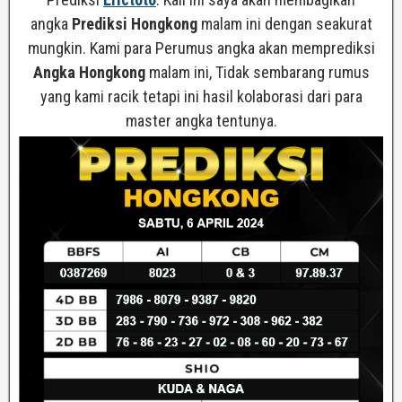
angka
Prediksi Hongkong
malam ini dengan seakurat
mungkin. Kami para Perumus angka akan memprediksi
Angka Hongkong
malam ini, Tidak sembarang rumus
yang kami racik tetapi ini hasil kolaborasi dari para
master angka tentunya.