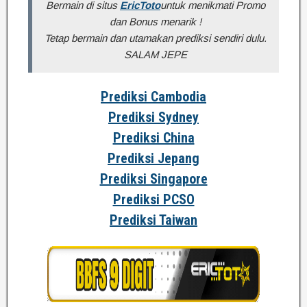
Bermain di situs
EricToto
untuk menikmati Promo
dan Bonus menarik !
Tetap bermain dan utamakan prediksi sendiri dulu.
SALAM JEPE
Prediksi Cambodia
Prediksi Sydney
Prediksi China
Prediksi Jepang
Prediksi Singapore
Prediksi PCSO
Prediksi Taiwan