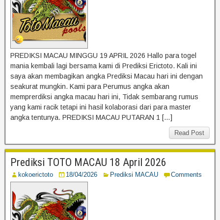
PREDIKSI MACAU MINGGU 19 APRIL 2026 Hallo para togel
mania kembali lagi bersama kami di Prediksi Erictoto. Kali ini
saya akan membagikan angka Prediksi Macau hari ini dengan
seakurat mungkin. Kami para Perumus angka akan
memprerdiksi angka macau hari ini, Tidak sembarang rumus
yang kami racik tetapi ini hasil kolaborasi dari para master
angka tentunya. PREDIKSI MACAU PUTARAN 1 […]
Read Post
Prediksi TOTO MACAU 18 April 2026
kokoerictoto
18/04/2026
Prediksi MACAU
Comments