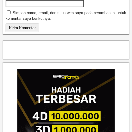
Simpan nama, email, dan situs web saya pada peramban ini untuk
komentar saya berikutnya.