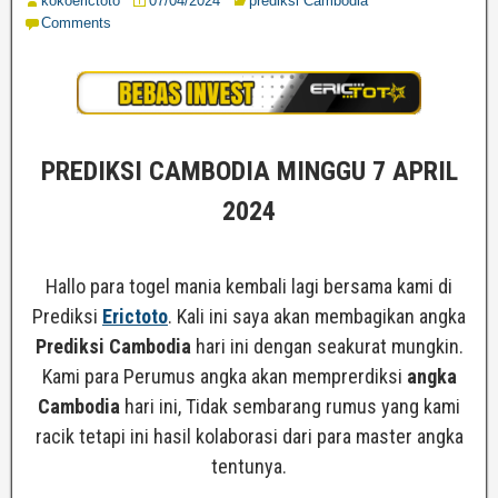
kokoerictoto
07/04/2024
prediksi Cambodia
Comments
PREDIKSI CAMBODIA MINGGU 7 APRIL
2024
Hallo para togel mania kembali lagi bersama kami di
Prediksi
Erictoto
. Kali ini saya akan membagikan angka
Prediksi Cambodia
hari ini dengan seakurat mungkin.
Kami para Perumus angka akan memprerdiksi
angka
Cambodia
hari ini, Tidak sembarang rumus yang kami
racik tetapi ini hasil kolaborasi dari para master angka
tentunya.