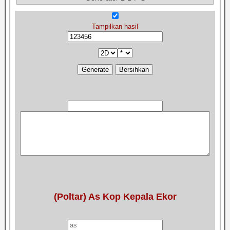
Tampilkan hasil
(Poltar) As Kop Kepala Ekor