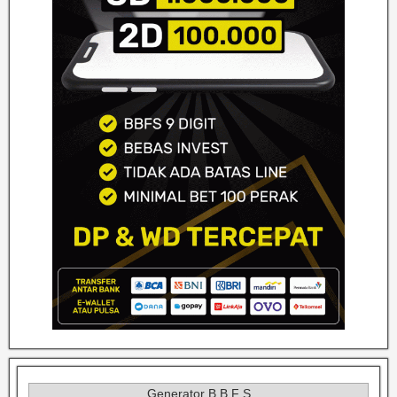
Generator B B F S