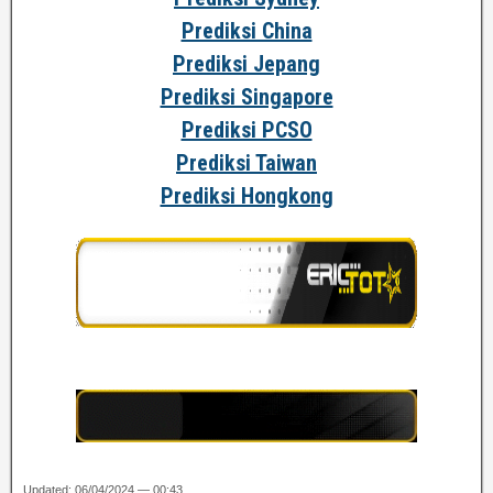
Prediksi China
Prediksi Jepang
Prediksi Singapore
Prediksi PCSO
Prediksi Taiwan
Prediksi Hongkong
Updated: 06/04/2024 — 00:43