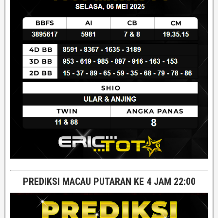
PREDIKSI MACAU PUTARAN KE 4 JAM 22:00