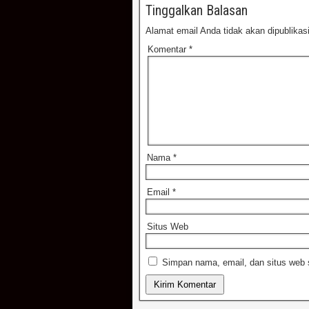
Tinggalkan Balasan
Alamat email Anda tidak akan dipublikas
Komentar
*
Nama
*
Email
*
Situs Web
Simpan nama, email, dan situs web 