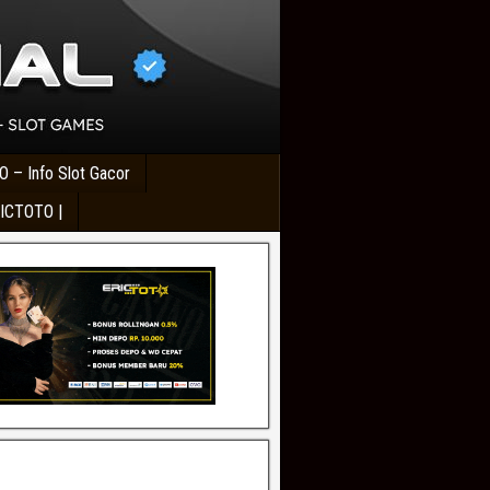
 – Info Slot Gacor
ICTOTO |