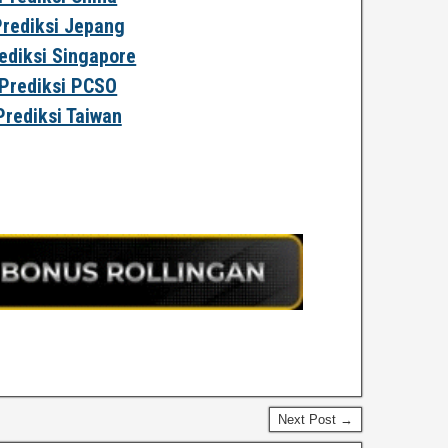
rediksi Jepang
ediksi Singapore
Prediksi PCSO
Prediksi Taiwan
Next Post →