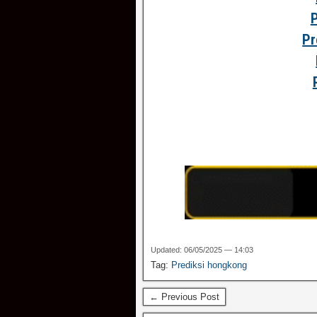
P
Pr
Updated: 06/05/2025 — 14:03
Tag:
Prediksi hongkong
← Previous Post