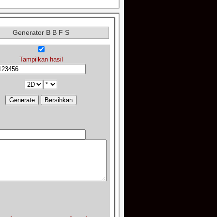
Generator B B F S
Tampilkan hasil