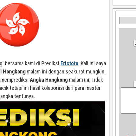
agi bersama kami di Prediksi
Erictoto
. Kali ini saya
si Hongkong
malam ini dengan seakurat mungkin.
n memprediksi
Angka Hongkong
malam ini, Tidak
ik tetapi ini hasil kolaborasi dari para master
angka tentunya.