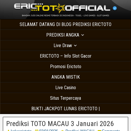
SELAMAT DATANG DI BLOG PREDIKSI ERICTOTO
PREDIKSI ANGKA
Live Draw
ERICTOTO – Info Slot Gacor
Promosi Erictoto
ANGKA MISTIK
Live Casino
Situs Terpercaya
BUKTI JACKPOT LUNAS ERICTOTO |
Prediksi TOTO MACAU 3 Januari 2026