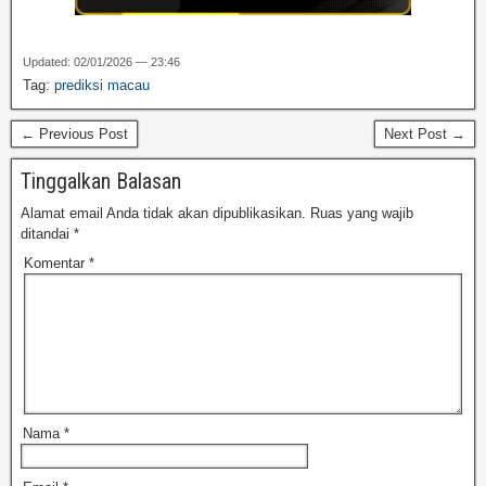
Updated: 02/01/2026 — 23:46
Tag:
prediksi macau
← Previous Post
Next Post →
Tinggalkan Balasan
Alamat email Anda tidak akan dipublikasikan.
Ruas yang wajib
ditandai
*
Komentar
*
Nama
*