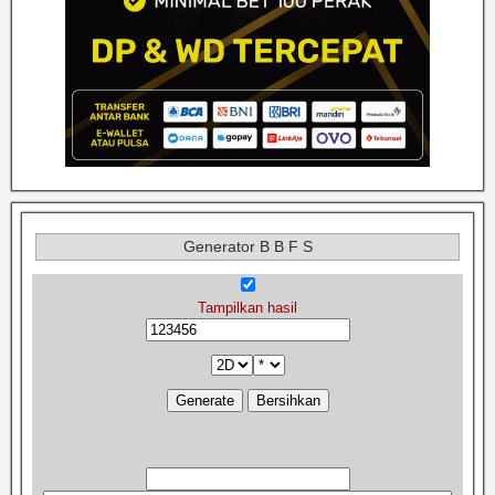
Generator B B F S
Tampilkan hasil