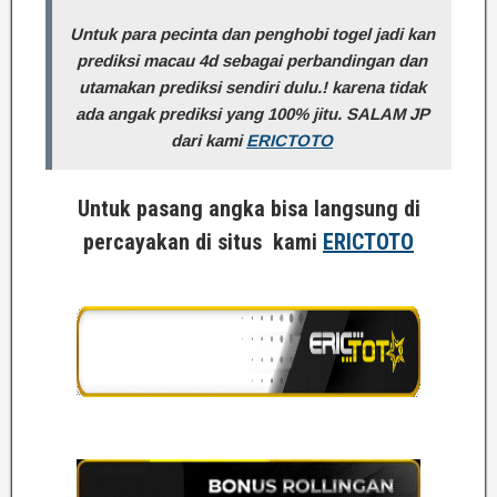
Untuk para pecinta dan penghobi togel jadi kan
prediksi macau 4d sebagai perbandingan dan
utamakan prediksi sendiri dulu.! karena tidak
ada angak prediksi yang 100% jitu. SALAM JP
dari kami
ERICTOTO
Untuk pasang angka bisa langsung di
percayakan di situs kami
ERICTOTO