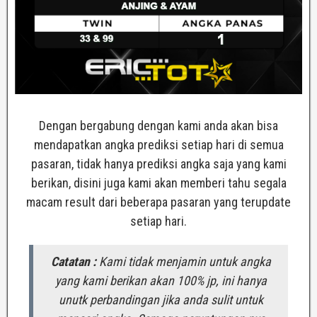
Dengan bergabung dengan kami anda akan bisa
mendapatkan angka prediksi setiap hari di semua
pasaran, tidak hanya prediksi angka saja yang kami
berikan, disini juga kami akan memberi tahu segala
macam result dari beberapa pasaran yang terupdate
setiap hari.
Catatan :
Kami tidak menjamin untuk angka
yang kami berikan akan 100% jp, ini hanya
unutk perbandingan jika anda sulit untuk