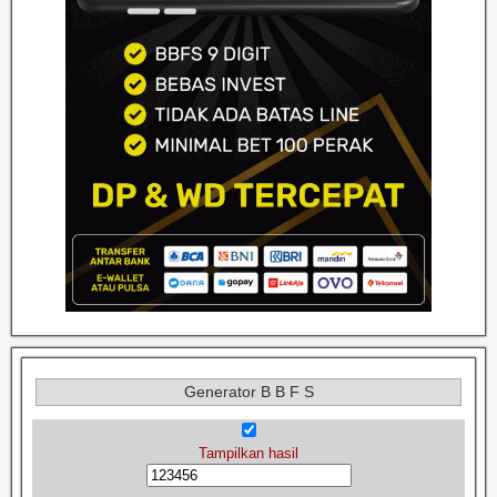
Generator B B F S
Tampilkan hasil