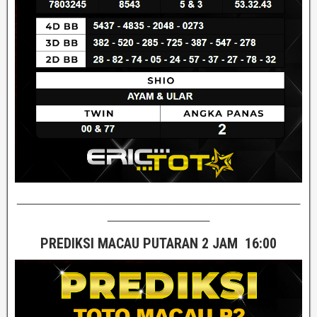
__________________________________________________
__________________
PREDIKSI MACAU PUTARAN 2 JAM 16:00