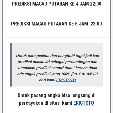
PREDIKSI MACAU PUTARAN KE 4 JAM 22:00
PREDIKSI MACAU PUTARAN KE 5 JAM 23:00
Untuk para pecinta dan penghobi togel jadi kan
prediksi macau 4d sebagai perbandingan dan
utamakan prediksi sendiri dulu.! karena tidak
ada angak prediksi yang 100% jitu. SALAM JP
dari kami
ERICTOTO
Untuk pasang angka bisa langsung di
percayakan di situs kami
ERICTOTO