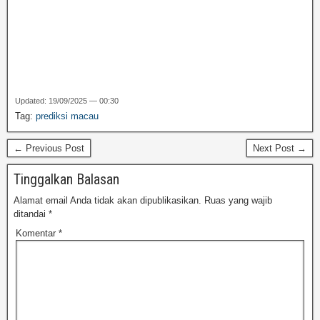
Updated: 19/09/2025 — 00:30
Tag:
prediksi macau
← Previous Post
Next Post →
Tinggalkan Balasan
Alamat email Anda tidak akan dipublikasikan.
Ruas yang wajib
ditandai
*
Komentar
*