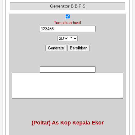
Generator B B F S
Tampilkan hasil
(Poltar) As Kop Kepala Ekor