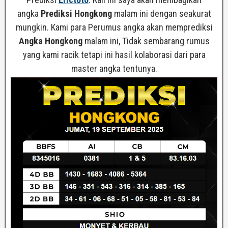
angka
Prediksi Hongkong
malam ini dengan seakurat
mungkin. Kami para Perumus angka akan memprediksi
Angka Hongkong
malam ini, Tidak sembarang rumus
yang kami racik tetapi ini hasil kolaborasi dari para
master angka tentunya.