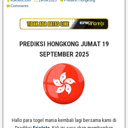
kokoerictoto
19/09/2025
Prediksi Hongkong
Comments
PREDIKSI HONGKONG JUMAT 19
SEPTEMBER 2025
Hallo para togel mania kembali lagi bersama kami di
Prediksi
Erictoto
. Kali ini saya akan membagikan