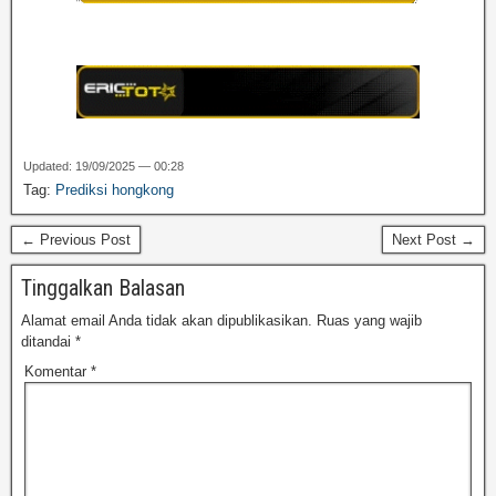
Updated: 19/09/2025 — 00:28
Tag:
Prediksi hongkong
← Previous Post
Next Post →
Tinggalkan Balasan
Alamat email Anda tidak akan dipublikasikan.
Ruas yang wajib
ditandai
*
Komentar
*