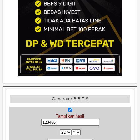
Generator B B F S
Tampilkan hasil