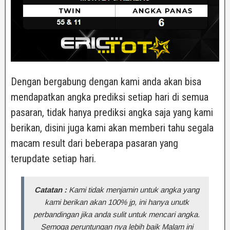
Dengan bergabung dengan kami anda akan bisa
mendapatkan angka prediksi setiap hari di semua
pasaran, tidak hanya prediksi angka saja yang kami
berikan, disini juga kami akan memberi tahu segala
macam result dari beberapa pasaran yang
terupdate setiap hari.
Catatan :
Kami tidak menjamin untuk angka yang
kami berikan akan 100% jp, ini hanya unutk
perbandingan jika anda sulit untuk mencari angka.
Semoga peruntungan nya lebih baik Malam ini