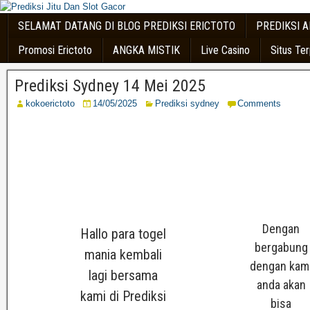
SELAMAT DATANG DI BLOG PREDIKSI ERICTOTO
PREDIKSI 
Promosi Erictoto
ANGKA MISTIK
Live Casino
Situs Te
Prediksi Sydney 14 Mei 2025
kokoerictoto
14/05/2025
Prediksi sydney
Comments
Dengan
Hallo para togel
bergabung
mania kembali
dengan kam
lagi bersama
anda akan
kami di Prediksi
bisa