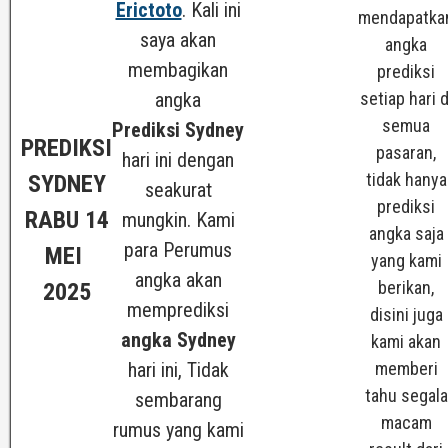
Erictoto
. Kali ini
mendapatka
saya akan
angka
membagikan
prediksi
angka
setiap hari d
semua
Prediksi Sydney
PREDIKSI
pasaran,
hari ini dengan
tidak hanya
SYDNEY
seakurat
prediksi
RABU 14
mungkin. Kami
angka saja
para Perumus
MEI
yang kami
angka akan
berikan,
2025
memprediksi
disini juga
angka Sydney
kami akan
hari ini, Tidak
memberi
tahu segala
sembarang
macam
rumus yang kami