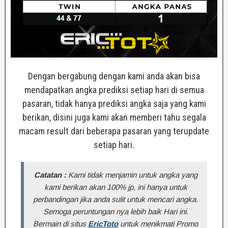
Dengan bergabung dengan kami anda akan bisa
mendapatkan angka prediksi setiap hari di semua
pasaran, tidak hanya prediksi angka saja yang kami
berikan, disini juga kami akan memberi tahu segala
macam result dari beberapa pasaran yang terupdate
setiap hari.
Catatan :
Kami tidak menjamin untuk angka yang
kami berikan akan 100% jp, ini hanya untuk
perbandingan jika anda sulit untuk mencari angka.
Semoga peruntungan nya lebih baik Hari ini.
Bermain di situs
EricToto
untuk menikmati Promo