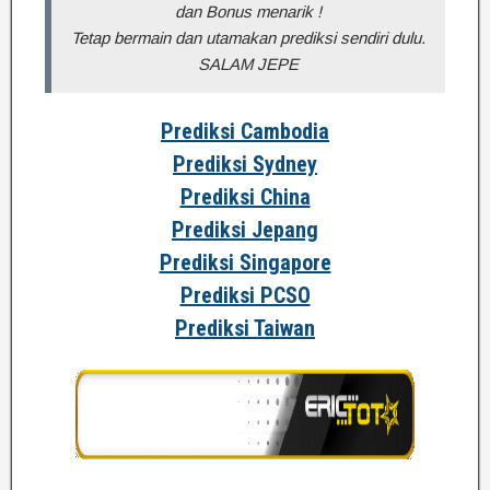
dan Bonus menarik !
Tetap bermain dan utamakan prediksi sendiri dulu.
SALAM JEPE
Prediksi Cambodia
Prediksi Sydney
Prediksi China
Prediksi Jepang
Prediksi Singapore
Prediksi PCSO
Prediksi Taiwan