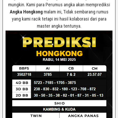
mungkin. Kami para Perumus angka akan memprediksi
Angka Hongkong
malam ini, Tidak sembarang rumus
yang kami racik tetapi ini hasil kolaborasi dari para
master angka tentunya.