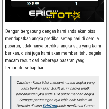
Dengan bergabung dengan kami anda akan bisa
mendapatkan angka prediksi setiap hari di semua
pasaran, tidak hanya prediksi angka saja yang kami
berikan, disini juga kami akan memberi tahu segala
macam result dari beberapa pasaran yang
terupdate setiap hari.
Catatan :
Kami tidak menjamin untuk angka yang
kami berikan akan 100% jp, ini hanya unutk
perbandingan jika anda sulit untuk mencari angka.
Semoga peruntungan nya lebih baik Malam ini
Bermain di situs
EricToto
untuk menikmati Promo