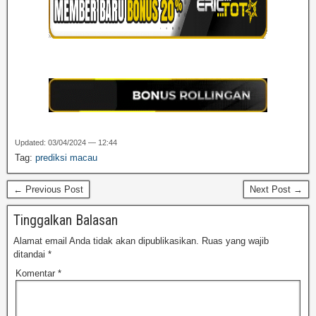
Updated: 03/04/2024 — 12:44
Tag:
prediksi macau
← Previous Post
Next Post →
Tinggalkan Balasan
Alamat email Anda tidak akan dipublikasikan.
Ruas yang wajib
ditandai
*
Komentar
*