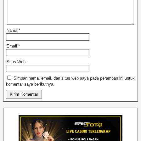
Nama
*
Email
*
Situs Web
Simpan nama, email, dan situs web saya pada peramban ini untuk
komentar saya berikutnya.