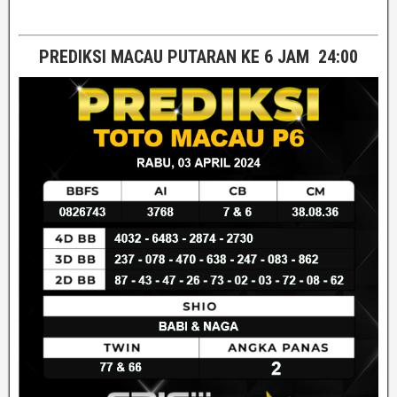
PREDIKSI MACAU PUTARAN KE 6 JAM 24:00