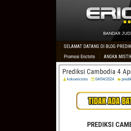
SELAMAT DATANG DI BLOG PREDIK
Promosi Erictoto
ANGKA MISTI
Prediksi Cambodia 4 Apr
kokoerictoto
04/04/2024
predi
PREDIKSI CAM