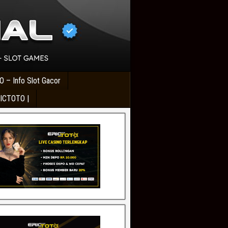
 – Info Slot Gacor
ICTOTO |