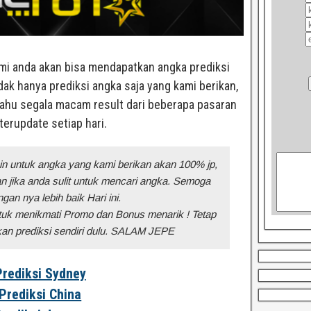
i anda akan bisa mendapatkan angka prediksi
idak hanya prediksi angka saja yang kami berikan,
tahu segala macam result dari beberapa pasaran
terupdate setiap hari.
in untuk angka yang kami berikan akan 100% jp,
an jika anda sulit untuk mencari angka. Semoga
gan nya lebih baik Hari ini.
uk menikmati Promo dan Bonus menarik ! Tetap
an prediksi sendiri dulu. SALAM JEPE
Prediksi Sydney
Prediksi China