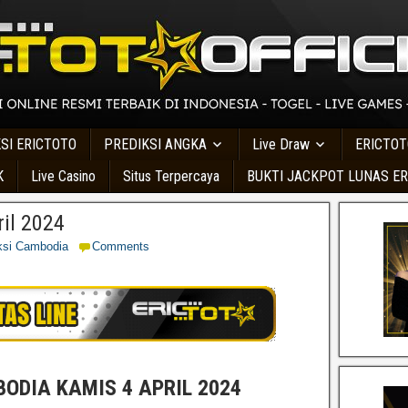
SI ERICTOTO
PREDIKSI ANGKA
Live Draw
ERICTOTO
K
Live Casino
Situs Terpercaya
BUKTI JACKPOT LUNAS ER
il 2024
ksi Cambodia
Comments
BODIA KAMIS 4 APRIL 2024