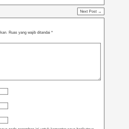
Next Post →
ikan.
Ruas yang wajib ditandai
*