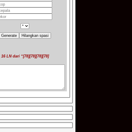
16 LN dari “[78][78][78][78]