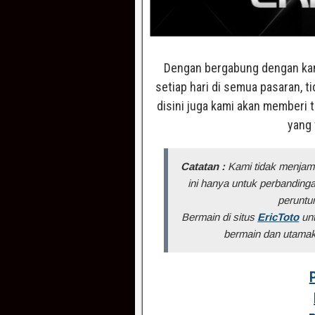
Dengan bergabung dengan kam
setiap hari di semua pasaran, t
disini juga kami akan memberi 
yang 
Catatan :
Kami tidak menjam
ini hanya untuk perbanding
peruntun
Bermain di situs
EricToto
unt
bermain dan utamak