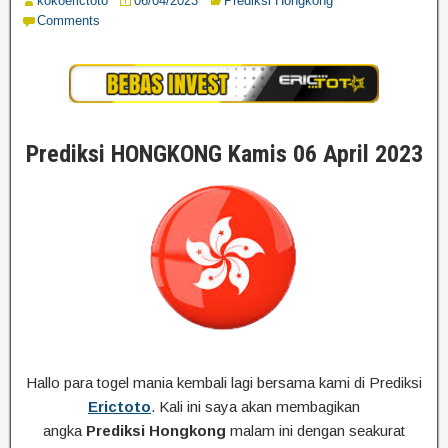
kokoerictoto
06/04/2023
Prediksi Hongkong
Comments
Prediksi HONGKONG Kamis 06 April 2023
Hallo para togel mania kembali lagi bersama kami di Prediksi
Erictoto
. Kali ini saya akan membagikan
angka
Prediksi Hongkong
malam ini dengan seakurat