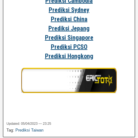
Prediksi Cambodia
Prediksi Sydney
Prediksi China
Prediksi Jepang
Prediksi Singapore
Prediksi PCSO
Prediksi Hongkong
Updated: 05/04/2023 — 23:25
Tag:
Prediksi Taiwan