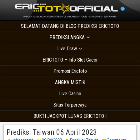
SELAMAT DATANG DI BLOG PREDIKSI ERICTOTO
PREDIKSI ANGKA
Live Draw
ERICTOTO – Info Slot Gacor
Promosi Erictoto
ANGKA MISTIK
Live Casino
Situs Terpercaya
BUKTI JACKPOT LUNAS ERICTOTO |
Prediksi Taiwan 06 April 2023