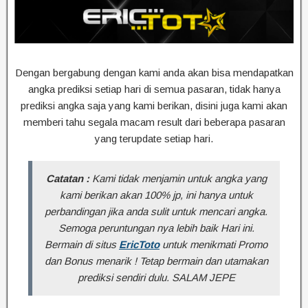
Dengan bergabung dengan kami anda akan bisa mendapatkan
angka prediksi setiap hari di semua pasaran, tidak hanya
prediksi angka saja yang kami berikan, disini juga kami akan
memberi tahu segala macam result dari beberapa pasaran
yang terupdate setiap hari.
Catatan :
Kami tidak menjamin untuk angka yang
kami berikan akan 100% jp, ini hanya untuk
perbandingan jika anda sulit untuk mencari angka.
Semoga peruntungan nya lebih baik Hari ini.
Bermain di situs
EricToto
untuk menikmati Promo
dan Bonus menarik ! Tetap bermain dan utamakan
prediksi sendiri dulu. SALAM JEPE