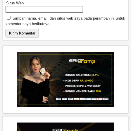
Situs Web
Simpan nama, email, dan situs web saya pada peramban ini untuk
komentar saya berikutnya.