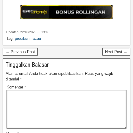
Updated: 22/10/2025 — 13:18
Tag:
prediksi macau
← Previous Post
Next Post →
Tinggalkan Balasan
Alamat email Anda tidak akan dipublikasikan.
Ruas yang wajib
ditandai
*
Komentar
*