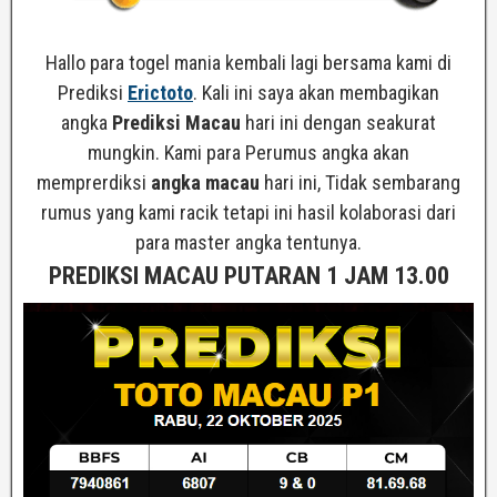
Hallo para togel mania kembali lagi bersama kami di
Prediksi
Erictoto
. Kali ini saya akan membagikan
angka
Prediksi Macau
hari ini dengan seakurat
mungkin. Kami para Perumus angka akan
memprerdiksi
angka macau
hari ini, Tidak sembarang
rumus yang kami racik tetapi ini hasil kolaborasi dari
para master angka tentunya.
PREDIKSI MACAU PUTARAN 1 JAM 13.00