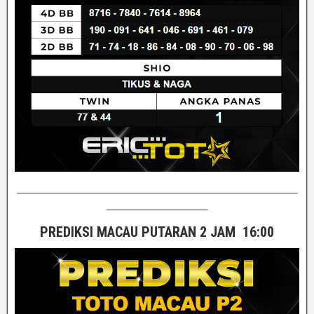
__________________________________________________
__________________
PREDIKSI MACAU PUTARAN 2 JAM 16:00