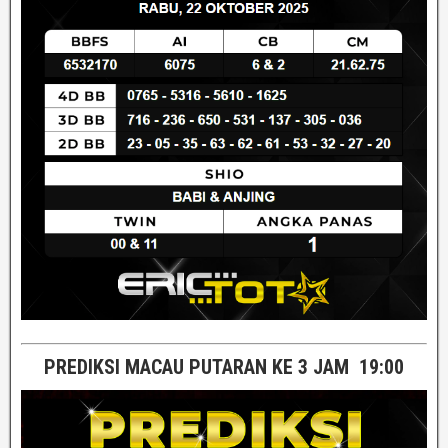
PREDIKSI MACAU PUTARAN KE 3 JAM 19:00