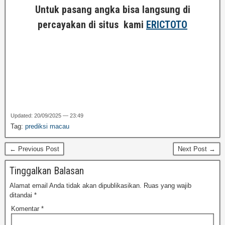
Untuk pasang angka bisa langsung di
percayakan di situs kami
ERICTOTO
Updated: 20/09/2025 — 23:49
Tag:
prediksi macau
← Previous Post
Next Post →
Tinggalkan Balasan
Alamat email Anda tidak akan dipublikasikan.
Ruas yang wajib
ditandai
*
Komentar
*