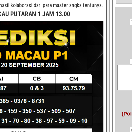
 hasil kolaborasi dari para master angka tentunya.
CAU PUTARAN 1 JAM 13.00
(Po