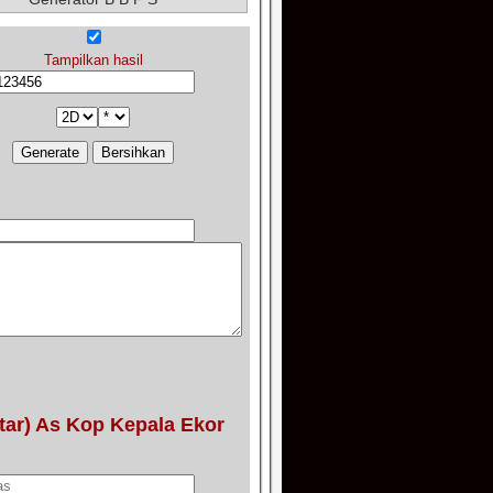
Tampilkan hasil
ltar) As Kop Kepala Ekor