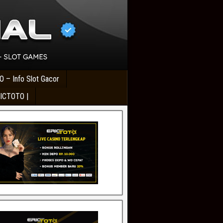
 – Info Slot Gacor
ICTOTO |