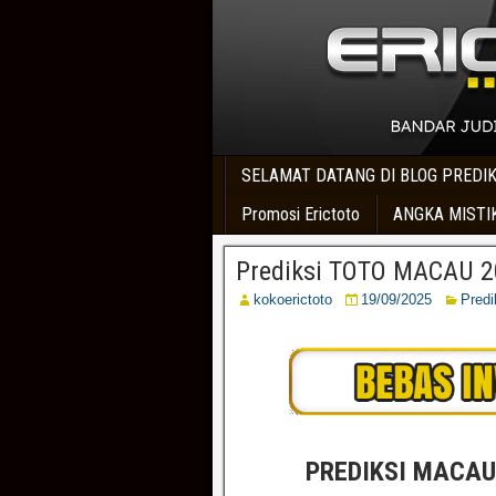
SELAMAT DATANG DI BLOG PREDIK
Promosi Erictoto
ANGKA MISTI
Prediksi TOTO MACAU 2
kokoerictoto
19/09/2025
Pred
PREDIKSI MACAU