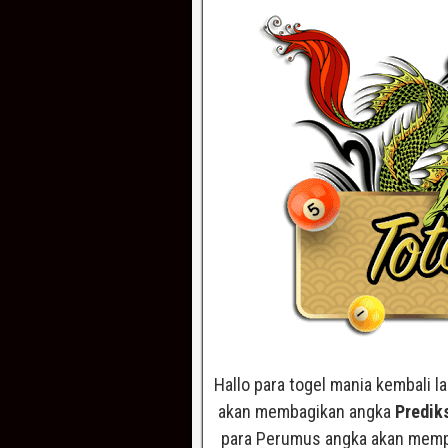
Hallo para togel mania kembali l
akan membagikan angka
Predik
para Perumus angka akan memp