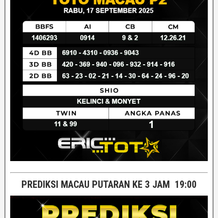
PREDIKSI MACAU PUTARAN KE 3 JAM 19:00