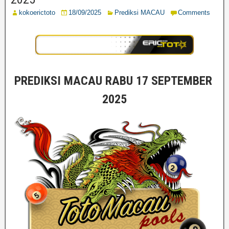
kokoerictoto
18/09/2025
Prediksi MACAU
Comments
PREDIKSI MACAU RABU 17 SEPTEMBER
2025