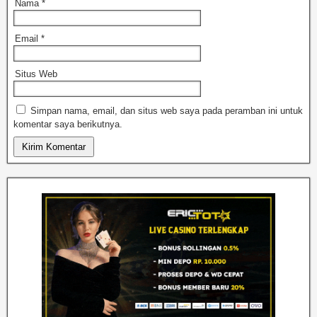
Nama
*
Email
*
Situs Web
Simpan nama, email, dan situs web saya pada peramban ini untuk
komentar saya berikutnya.