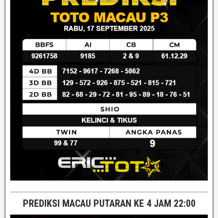
PREDIKSI MACAU PUTARAN KE 4 JAM 22:00