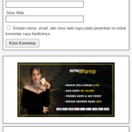
Situs Web
Simpan nama, email, dan situs web saya pada peramban ini untuk
komentar saya berikutnya.