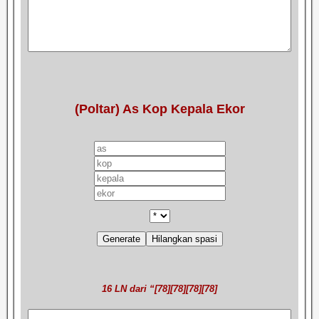
(Poltar) As Kop Kepala Ekor
16 LN dari “[78][78][78][78]