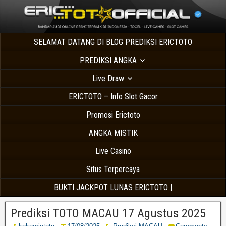
SELAMAT DATANG DI BLOG PREDIKSI ERICTOTO
PREDIKSI ANGKA
Live Draw
ERICTOTO – Info Slot Gacor
Promosi Erictoto
ANGKA MISTIK
Live Casino
Situs Terpercaya
BUKTI JACKPOT LUNAS ERICTOTO |
Prediksi TOTO MACAU 17 Agustus 2025