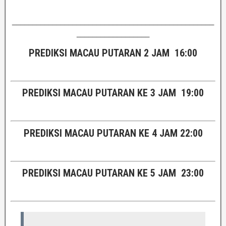
__________________________________________________
__________________
PREDIKSI MACAU PUTARAN 2 JAM 16:00
PREDIKSI MACAU PUTARAN KE 3 JAM 19:00
PREDIKSI MACAU PUTARAN KE 4 JAM 22:00
PREDIKSI MACAU PUTARAN KE 5 JAM 23:00