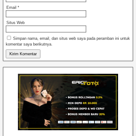
Email
*
Situs Web
Simpan nama, email, dan situs web saya pada peramban ini untuk
komentar saya berikutnya.