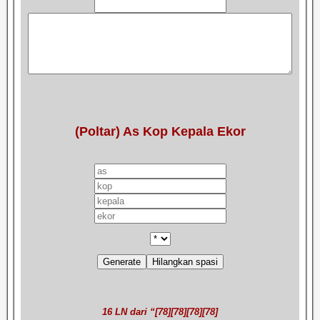
(Poltar) As Kop Kepala Ekor
16 LN dari “[78][78][78][78]