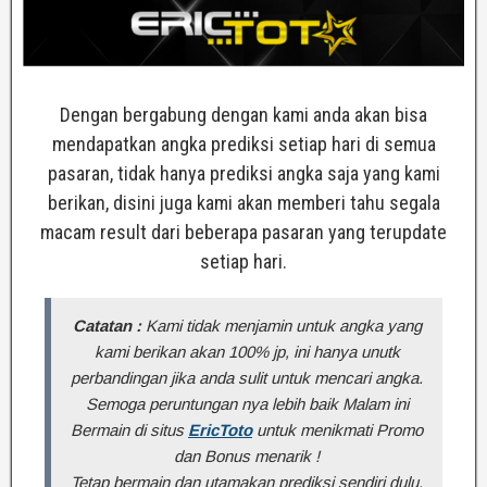
Dengan bergabung dengan kami anda akan bisa
mendapatkan angka prediksi setiap hari di semua
pasaran, tidak hanya prediksi angka saja yang kami
berikan, disini juga kami akan memberi tahu segala
macam result dari beberapa pasaran yang terupdate
setiap hari.
Catatan :
Kami tidak menjamin untuk angka yang
kami berikan akan 100% jp, ini hanya unutk
perbandingan jika anda sulit untuk mencari angka.
Semoga peruntungan nya lebih baik Malam ini
Bermain di situs
EricToto
untuk menikmati Promo
dan Bonus menarik !
Tetap bermain dan utamakan prediksi sendiri dulu.