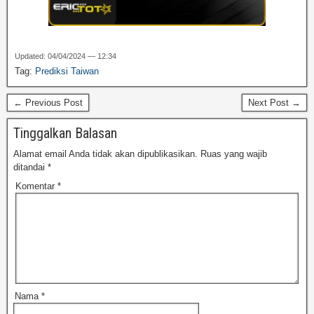
Updated: 04/04/2024 — 12:34
Tag:
Prediksi Taiwan
← Previous Post
Next Post →
Tinggalkan Balasan
Alamat email Anda tidak akan dipublikasikan.
Ruas yang wajib
ditandai
*
Komentar
*
Nama
*