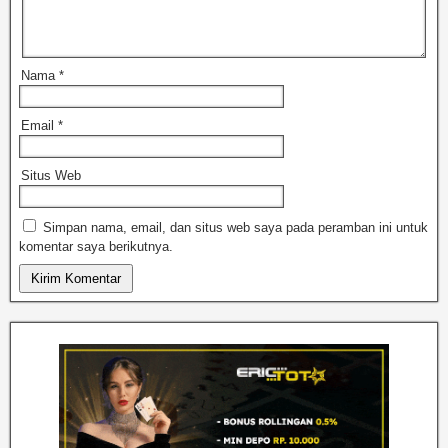
Nama
*
Email
*
Situs Web
Simpan nama, email, dan situs web saya pada peramban ini untuk
komentar saya berikutnya.