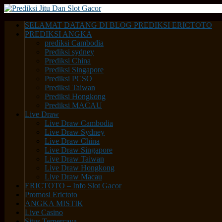
SELAMAT DATANG DI BLOG PREDIKSI ERICTOTO
PREDIKSI ANGKA
prediksi Cambodia
Prediksi sydney
Prediksi China
Prediksi Singapore
Prediksi PCSO
Prediksi Taiwan
Prediksi Hongkong
Prediksi MACAU
Live Draw
Live Draw Cambodia
Live Draw Sydney
Live Draw China
Live Draw Singapore
Live Draw Taiwan
Live Draw Hongkong
Live Draw Macau
ERICTOTO – Info Slot Gacor
Promosi Erictoto
ANGKA MISTIK
Live Casino
Situs Terpercaya