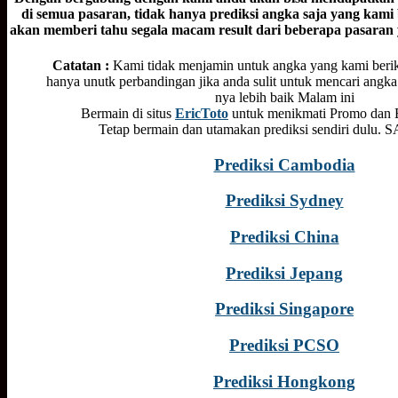
di semua pasaran, tidak hanya prediksi angka saja yang kami 
akan memberi tahu segala macam result dari beberapa pasaran y
Catatan :
Kami tidak menjamin untuk angka yang kami berik
hanya unutk perbandingan jika anda sulit untuk mencari angk
nya lebih baik Malam ini
Bermain di situs
EricToto
untuk menikmati Promo dan 
Tetap bermain dan utamakan prediksi sendiri dulu
Prediksi Cambodia
Prediksi Sydney
Prediksi China
Prediksi Jepang
Prediksi Singapore
Prediksi PCSO
Prediksi Hongkong