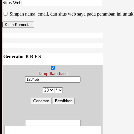
Situs Web
Simpan nama, email, dan situs web saya pada peramban ini untuk
Generator B B F S
Tampilkan hasil