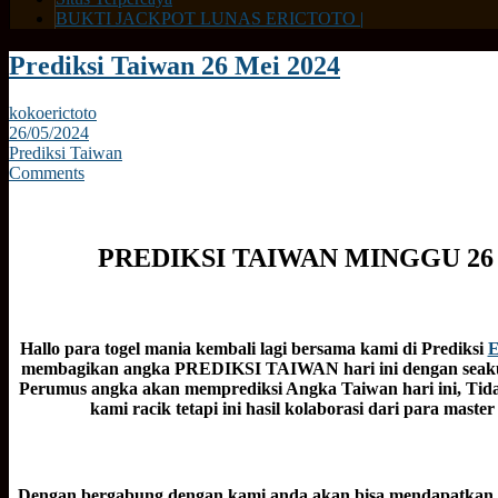
BUKTI JACKPOT LUNAS ERICTOTO |
Prediksi Taiwan 26 Mei 2024
kokoerictoto
26/05/2024
Prediksi Taiwan
Comments
PREDIKSI TAIWAN MINGGU 26 
Hallo para togel mania kembali lagi bersama kami di Prediksi
E
membagikan angka
PREDIKSI TAIWAN
hari ini dengan sea
Perumus angka akan memprediksi
Angka Taiwan
hari ini, Ti
kami racik tetapi ini hasil kolaborasi dari para maste
Dengan bergabung dengan kami anda akan bisa mendapatkan an