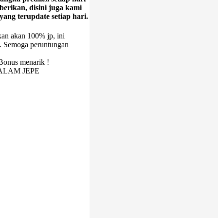
berikan, disini juga kami
ang terupdate setiap hari.
an akan 100% jp, ini
a. Semoga peruntungan
Bonus menarik !
. SALAM JEPE