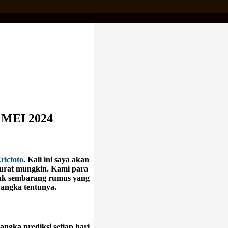
MEI 2024
rictoto
. Kali ini saya akan
kurat mungkin. Kami para
dak sembarang rumus yang
r angka tentunya.
gka prediksi setiap hari