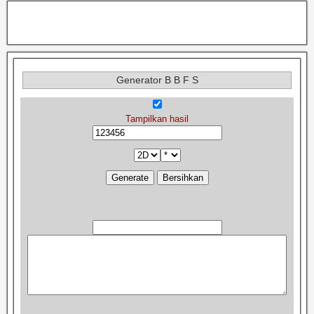
Generator B B F S
Tampilkan hasil