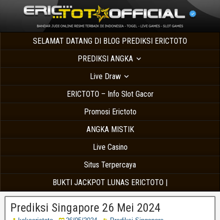
SELAMAT DATANG DI BLOG PREDIKSI ERICTOTO
PREDIKSI ANGKA
Live Draw
ERICTOTO – Info Slot Gacor
Promosi Erictoto
ANGKA MISTIK
Live Casino
Situs Terpercaya
BUKTI JACKPOT LUNAS ERICTOTO |
Prediksi Singapore 26 Mei 2024