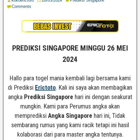
kokoerictoto
26/05/2024
Prediksi Singapore
Comments
PREDIKSI SINGAPORE MINGGU 26 MEI
2024
Hallo para togel mania kembali lagi bersama kami
di Prediksi
Erictoto
. Kali ini saya akan membagikan
angka
Prediksi Singapore
hari ini dengan seakurat
mungkin. Kami para Perumus angka akan
memprediksi
Angka Singapore
hari ini, Tidak
sembarang rumus yang kami racik tetapi ini hasil
kolaborasi dari para master angka tentunya.