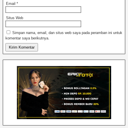
Email
*
Situs Web
Simpan nama, email, dan situs web saya pada peramban ini untuk
komentar saya berikutnya.