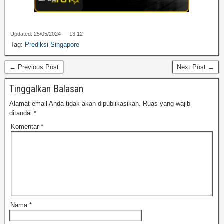
Updated: 25/05/2024 — 13:12
Tag:
Prediksi Singapore
← Previous Post
Next Post →
Tinggalkan Balasan
Alamat email Anda tidak akan dipublikasikan.
Ruas yang wajib
ditandai
*
Komentar
*
Nama
*