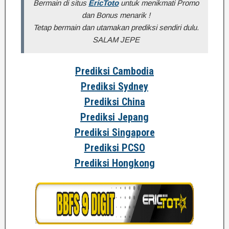
Bermain di situs
EricToto
untuk menikmati Promo
dan Bonus menarik !
Tetap bermain dan utamakan prediksi sendiri dulu.
SALAM JEPE
Prediksi Cambodia
Prediksi Sydney
Prediksi China
Prediksi Jepang
Prediksi Singapore
Prediksi PCSO
Prediksi Hongkong