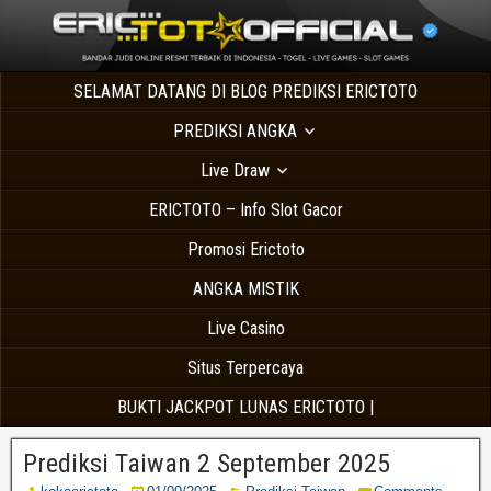
SELAMAT DATANG DI BLOG PREDIKSI ERICTOTO
PREDIKSI ANGKA
Live Draw
ERICTOTO – Info Slot Gacor
Promosi Erictoto
ANGKA MISTIK
Live Casino
Situs Terpercaya
BUKTI JACKPOT LUNAS ERICTOTO |
Prediksi Taiwan 2 September 2025