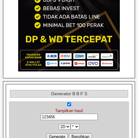
Generator B B F S
Tampilkan hasil