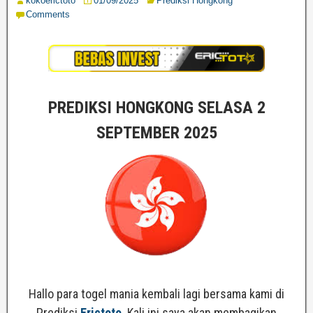
kokoerictoto
01/09/2025
Prediksi Hongkong
Comments
PREDIKSI HONGKONG SELASA 2
SEPTEMBER 2025
Hallo para togel mania kembali lagi bersama kami di
Prediksi
Erictoto
. Kali ini saya akan membagikan