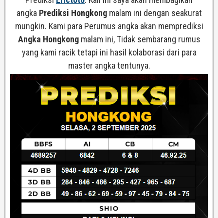
angka
Prediksi Hongkong
malam ini dengan seakurat
mungkin. Kami para Perumus angka akan memprediksi
Angka Hongkong
malam ini, Tidak sembarang rumus
yang kami racik tetapi ini hasil kolaborasi dari para
master angka tentunya.