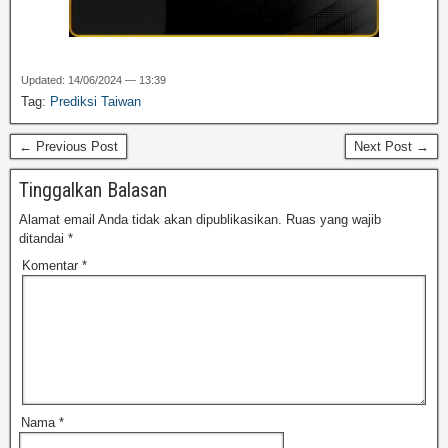
Updated: 14/06/2024 — 13:39
Tag:
Prediksi Taiwan
← Previous Post
Next Post →
Tinggalkan Balasan
Alamat email Anda tidak akan dipublikasikan.
Ruas yang wajib
ditandai
*
Komentar
*
Nama
*