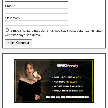
Email
*
Situs Web
Simpan nama, email, dan situs web saya pada peramban ini untuk
komentar saya berikutnya.