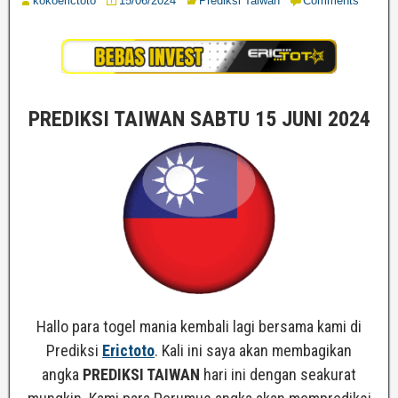
kokoerictoto
15/06/2024
Prediksi Taiwan
Comments
PREDIKSI TAIWAN SABTU 15 JUNI 2024
Hallo para togel mania kembali lagi bersama kami di
Prediksi
Erictoto
. Kali ini saya akan membagikan
angka
PREDIKSI TAIWAN
hari ini dengan seakurat