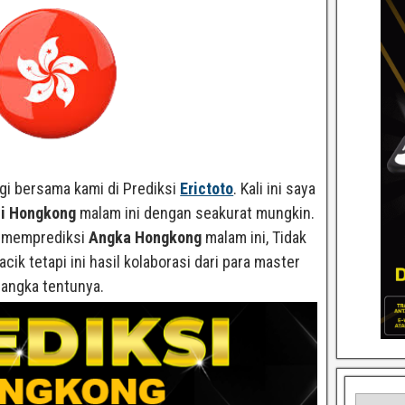
agi bersama kami di Prediksi
Erictoto
. Kali ini saya
si Hongkong
malam ini dengan seakurat mungkin.
n memprediksi
Angka Hongkong
malam ini, Tidak
ik tetapi ini hasil kolaborasi dari para master
angka tentunya.