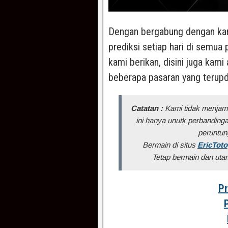
Dengan bergabung dengan ka
prediksi setiap hari di semua 
kami berikan, disini juga kam
beberapa pasaran yang terupda
Catatan :
Kami tidak menjam
ini hanya unutk perbanding
peruntun
Bermain di situs
EricToto
Tetap bermain dan uta
Pr