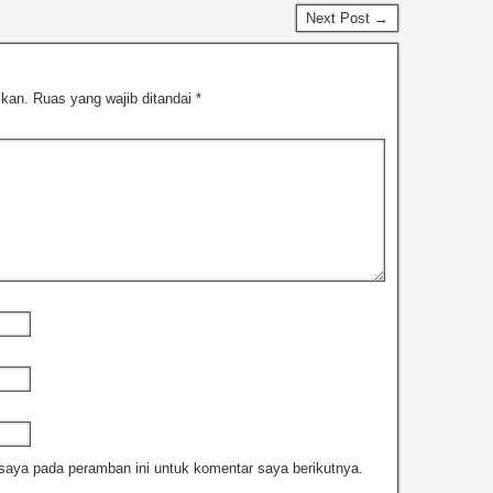
Next Post →
ikan.
Ruas yang wajib ditandai
*
saya pada peramban ini untuk komentar saya berikutnya.