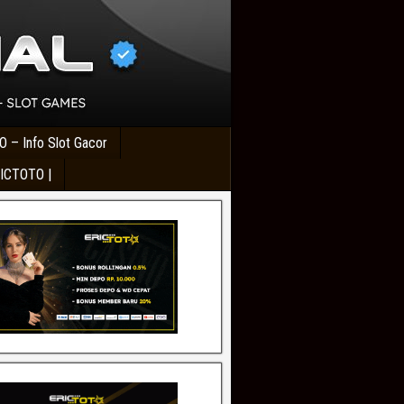
 – Info Slot Gacor
ICTOTO |