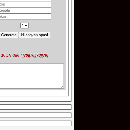
16 LN dari “[78][78][78][78]