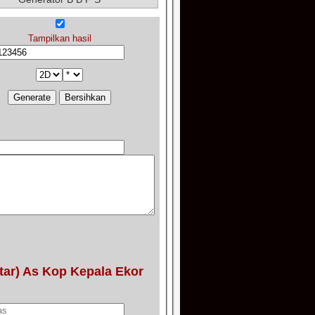
Tampilkan hasil
ltar) As Kop Kepala Ekor