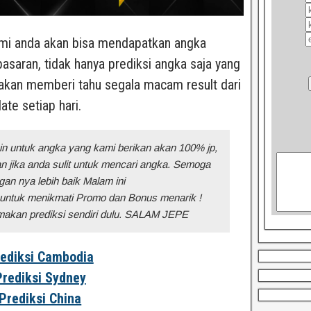
mi anda akan bisa mendapatkan angka
pasaran, tidak hanya prediksi angka saja yang
i akan memberi tahu segala macam result dari
te setiap hari.
in untuk angka yang kami berikan akan 100% jp,
an jika anda sulit untuk mencari angka. Semoga
gan nya lebih baik Malam ini
untuk menikmati Promo dan Bonus menarik !
makan prediksi sendiri dulu. SALAM JEPE
ediksi Cambodia
Prediksi Sydney
Prediksi China