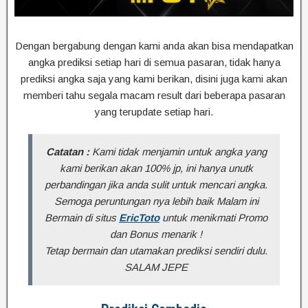
Dengan bergabung dengan kami anda akan bisa mendapatkan
angka prediksi setiap hari di semua pasaran, tidak hanya
prediksi angka saja yang kami berikan, disini juga kami akan
memberi tahu segala macam result dari beberapa pasaran
yang terupdate setiap hari.
Catatan :
Kami tidak menjamin untuk angka yang
kami berikan akan 100% jp, ini hanya unutk
perbandingan jika anda sulit untuk mencari angka.
Semoga peruntungan nya lebih baik Malam ini
Bermain di situs
EricToto
untuk menikmati Promo
dan Bonus menarik !
Tetap bermain dan utamakan prediksi sendiri dulu.
SALAM JEPE