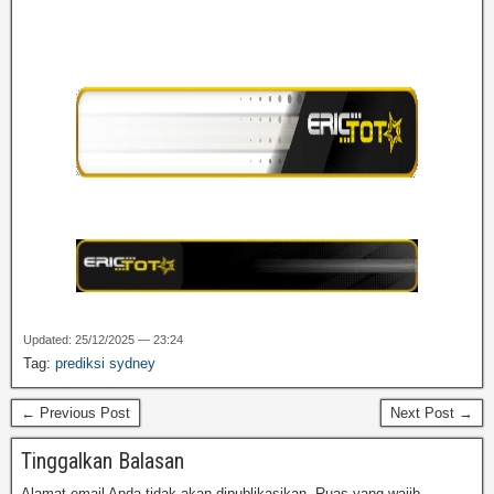
Updated: 25/12/2025 — 23:24
Tag:
prediksi sydney
← Previous Post
Next Post →
Tinggalkan Balasan
Alamat email Anda tidak akan dipublikasikan.
Ruas yang wajib