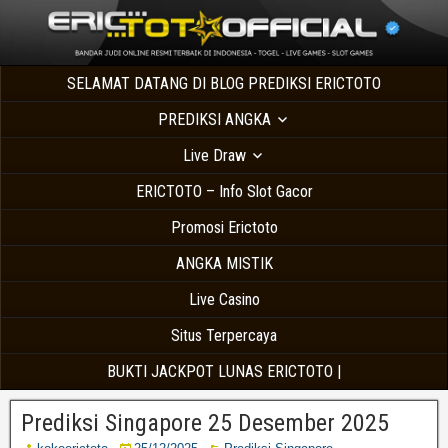
SELAMAT DATANG DI BLOG PREDIKSI ERICTOTO
PREDIKSI ANGKA
Live Draw
ERICTOTO – Info Slot Gacor
Promosi Erictoto
ANGKA MISTIK
Live Casino
Situs Terpercaya
BUKTI JACKPOT LUNAS ERICTOTO |
Prediksi Singapore 25 Desember 2025