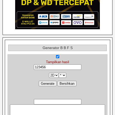
Generator B B F S
Tampilkan hasil