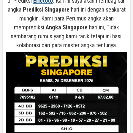
di Prediksi
Erictoto
. Kali ini saya akan membagikan
angka
Prediksi Singapore
hari ini dengan seakurat
mungkin. Kami para Perumus angka akan
memprediksi
Angka Singapore
hari ini, Tidak
sembarang rumus yang kami racik tetapi ini hasil
kolaborasi dari para master angka tentunya.