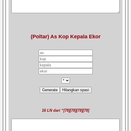
(Poltar) As Kop Kepala Ekor
16 LN dari “[78][78][78][78]