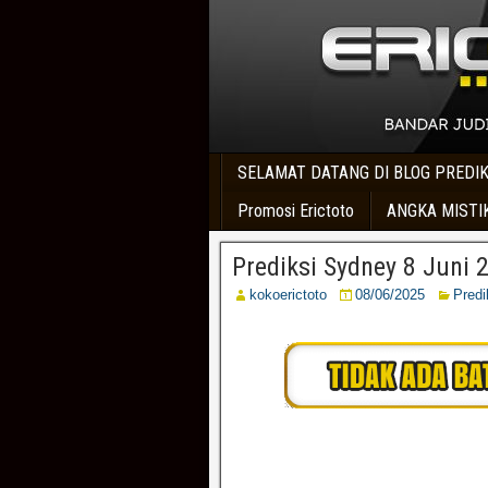
SELAMAT DATANG DI BLOG PREDIK
Promosi Erictoto
ANGKA MISTI
Prediksi Sydney 8 Juni 
kokoerictoto
08/06/2025
Predi