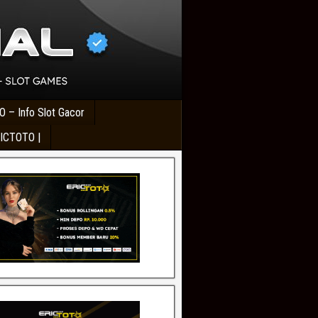
 – Info Slot Gacor
ICTOTO |