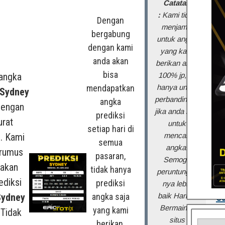
Catatan
:
Kami tidak
Dengan
menjamin
bergabung
untuk angka
dengan kami
yang kami
anda akan
berikan akan
bisa
 angka
100% jp, ini
mendapatkan
hanya unutk
 Sydney
perbandingan
angka
 dengan
jika anda sulit
prediksi
urat
untuk
setiap hari di
. Kami
mencari
semua
angka.
erumus
pasaran,
Semoga
 akan
tidak hanya
peruntungan
diksi
P
prediksi
nya lebih
Sydney
angka saja
baik Hari ini
C
Bermain di
yang kami
, Tidak
situs
berikan,