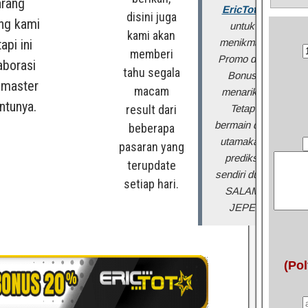
rang
EricToto
disini juga
ng kami
untuk
kami akan
api ini
menikmati
memberi
Promo dan
aborasi
tahu segala
Bonus
 master
macam
menarik !
ntunya.
result dari
Tetap
bermain dan
beberapa
utamakan
pasaran yang
prediksi
terupdate
sendiri dulu.
setiap hari.
SALAM
JEPE
(Po