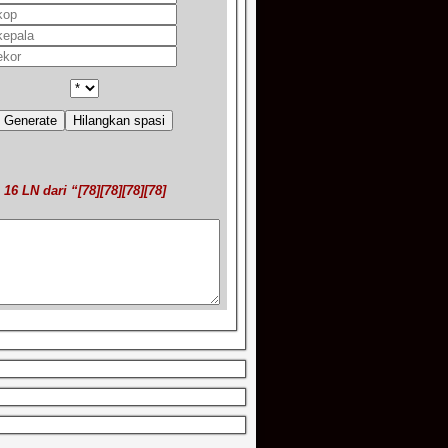
16 LN dari “[78][78][78][78]