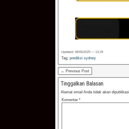
Updated: 08/06/2025 — 13:29
Tag:
prediksi sydney
← Previous Post
Tinggalkan Balasan
Alamat email Anda tidak akan dipublikas
Komentar
*