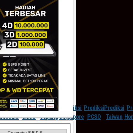
rediksi
Prediksi
Prediksi
Prediksi
Prediksi
Prediksi
Pr
ambodia
China
Jepang
Singapore
PCSO
Taiwan
Ho
Generator B B F S