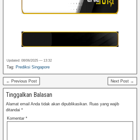
Updated: 08/06/2025 — 13:32
Tag:
Prediksi Singapore
← Previous Post
Next Post →
Tinggalkan Balasan
Alamat email Anda tidak akan dipublikasikan.
Ruas yang wajib
ditandai
*
Komentar
*