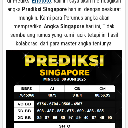
di Prediksi
Erictoto
. Kali ini saya akan membagikan
angka
Prediksi Singapore
hari ini dengan seakurat
mungkin. Kami para Perumus angka akan
memprediksi
Angka Singapore
hari ini, Tidak
sembarang rumus yang kami racik tetapi ini hasil
kolaborasi dari para master angka tentunya.