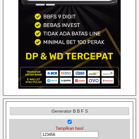
Generator B B F S
Tampilkan hasil