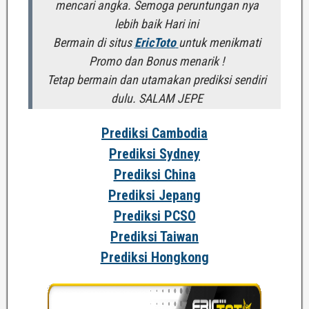
mencari angka. Semoga peruntungan nya
lebih baik Hari ini
Bermain di situs
EricToto
untuk menikmati
Promo dan Bonus menarik !
Tetap bermain dan utamakan prediksi sendiri
dulu. SALAM JEPE
Prediksi Cambodia
Prediksi Sydney
Prediksi China
Prediksi Jepang
Prediksi PCSO
Prediksi Taiwan
Prediksi Hongkong