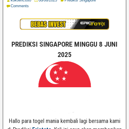
kokoerictoto
08/06/2025
Prediksi Singapore
Comments
PREDIKSI SINGAPORE MINGGU 8 JUNI
2025
Hallo para togel mania kembali lagi bersama kami