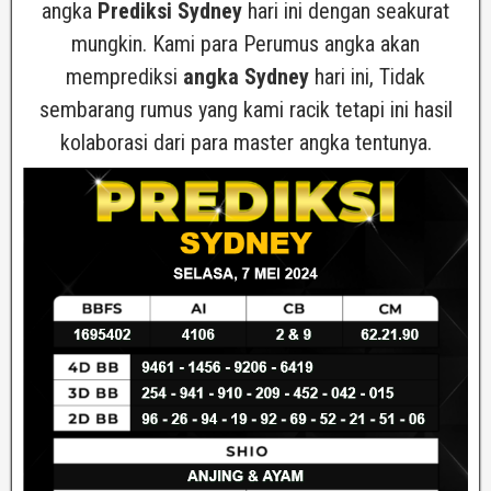
angka
Prediksi Sydney
hari ini dengan seakurat
mungkin. Kami para Perumus angka akan
memprediksi
angka Sydney
hari ini, Tidak
sembarang rumus yang kami racik tetapi ini hasil
kolaborasi dari para master angka tentunya.