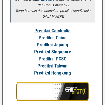
dan Bonus menarik !
Tetap bermain dan utamakan prediksi sendiri dulu.
SALAM JEPE
Prediksi Cambodia
Prediksi China
Prediksi Jepang
Prediksi Singapore
Prediksi PCSO
Prediksi Taiwan
Prediksi Hongkong