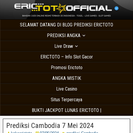
SELAMAT DATANG DI BLOG PREDIKSI ERICTOTO
PREDIKSI ANGKA
Live Draw
ERICTOTO – Info Slot Gacor
Promosi Erictoto
ANGKA MISTIK
Live Casino
Situs Terpercaya
BUKTI JACKPOT LUNAS ERICTOTO |
Prediksi Cambodia 7 Mei 2024