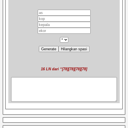
16 LN dari “[78][78][78][78]