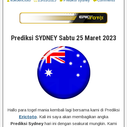
kokoerictoto
25/03/2023
Prediksi sydney
Comments
Prediksi SYDNEY Sabtu 25 Maret 2023
Hallo para togel mania kembali lagi bersama kami di Prediksi
Erictoto
. Kali ini saya akan membagikan angka
Prediksi Sydney
hari ini dengan seakurat mungkin. Kami