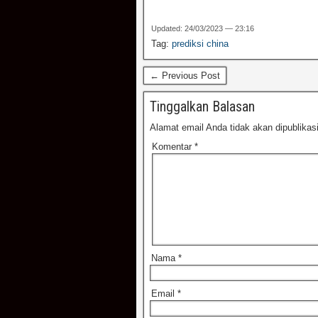
Updated: 24/03/2023 — 23:16
Tag:
prediksi china
← Previous Post
Tinggalkan Balasan
Alamat email Anda tidak akan dipublikas
Komentar
*
Nama
*
Email
*