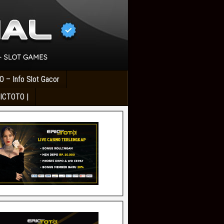
 – Info Slot Gacor
ICTOTO |