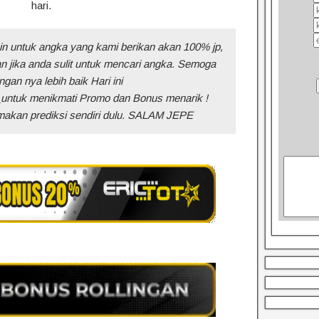
hari.
in untuk angka yang kami berikan akan 100% jp,
an jika anda sulit untuk mencari angka. Semoga
ngan nya lebih baik Hari ini
untuk menikmati Promo dan Bonus menarik !
makan prediksi sendiri dulu. SALAM JEPE