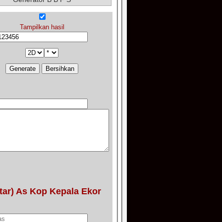
Tampilkan hasil
ltar) As Kop Kepala Ekor