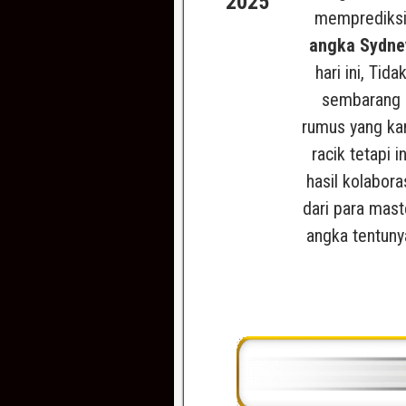
2025
memprediks
angka Sydne
hari ini, Tida
sembarang
rumus yang ka
racik tetapi in
hasil kolabora
dari para mast
angka tentuny