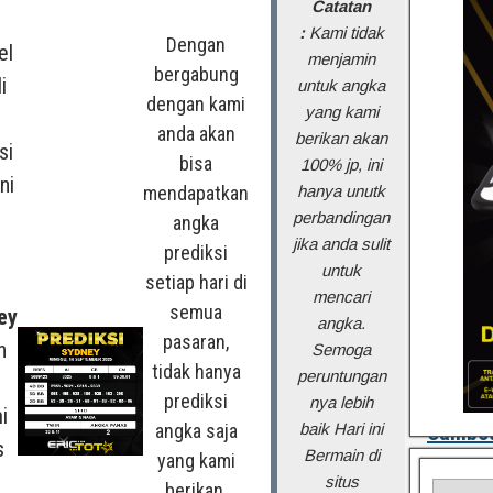
Catatan
:
Kami tidak
Dengan
el
menjamin
bergabung
i
untuk angka
dengan kami
yang kami
anda akan
berikan akan
si
bisa
100% jp, ini
ini
mendapatkan
hanya unutk
perbandingan
angka
jika anda sulit
prediksi
untuk
setiap hari di
mencari
semua
ey
angka.
pasaran,
n
Semoga
tidak hanya
peruntungan
Predik
prediksi
nya lebih
i
angka saja
baik Hari ini
Cambo
s
Bermain di
yang kami
situs
berikan,