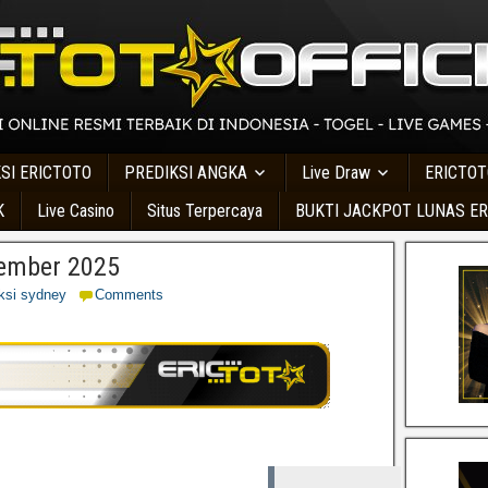
SI ERICTOTO
PREDIKSI ANGKA
Live Draw
ERICTOTO
K
Live Casino
Situs Terpercaya
BUKTI JACKPOT LUNAS ER
tember 2025
ksi sydney
Comments