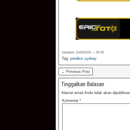
Updated: 15/09/2025 — 00:29
Tag:
prediksi sydney
← Previous Post
Tinggalkan Balasan
Alamat email Anda tidak akan dipublikas
Komentar
*