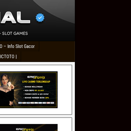
 – Info Slot Gacor
ICTOTO |