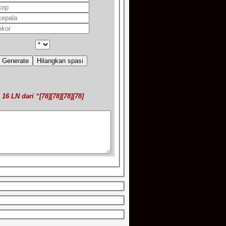
16 LN dari “[78][78][78][78]