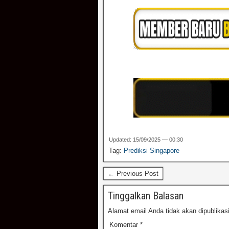
Updated: 15/09/2025 — 00:30
Tag:
Prediksi Singapore
← Previous Post
Tinggalkan Balasan
Alamat email Anda tidak akan dipublikas
Komentar
*