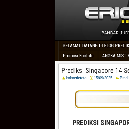
SELAMAT DATANG DI BLOG PREDIK
Promosi Erictoto
ANGKA MISTI
Prediksi Singapore 14 
kokoerictoto
15/09/2025
Predi
PREDIKSI SINGAPO