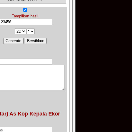
Tampilkan hasil
ltar) As Kop Kepala Ekor