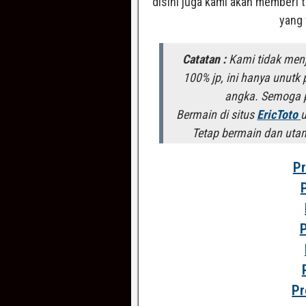
disini juga kami akan memberi 
yang 
Catatan :
Kami tidak men
100% jp, ini hanya unutk 
angka. Semoga pe
Bermain di situs
EricToto
Tetap bermain dan uta
Pr
P
Pr