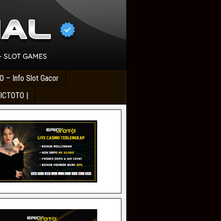
 – Info Slot Gacor
ICTOTO |