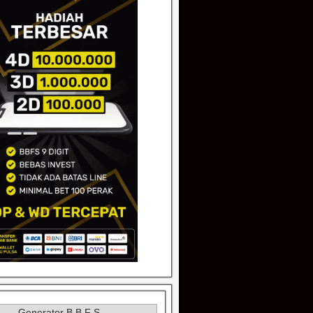
Generator B B F S