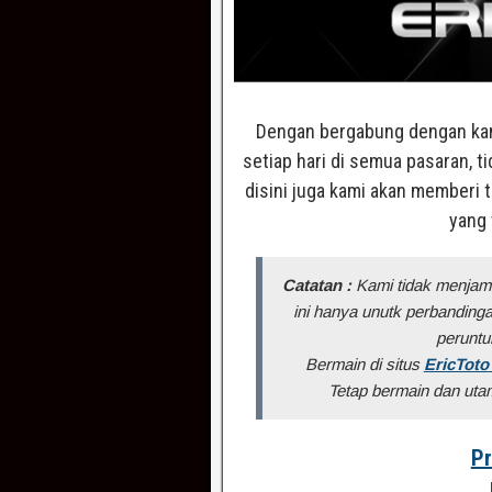
Dengan bergabung dengan kam
setiap hari di semua pasaran, t
disini juga kami akan memberi 
yang 
Catatan :
Kami tidak menjam
ini hanya unutk perbanding
peruntu
Bermain di situs
EricToto
Tetap bermain dan uta
Pr