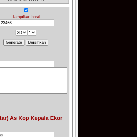
Tampilkan hasil
ltar) As Kop Kepala Ekor