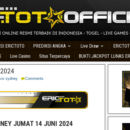
SI ERICTOTO
PREDIKSI ANGKA
Live Draw
ERICTOTO
K
Live Casino
Situs Terpercaya
BUKTI JACKPOT LUNAS ER
 2024
ksi sydney
Comments
DNEY JUMAT 14 JUNI 2024