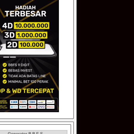
Generator B B F S