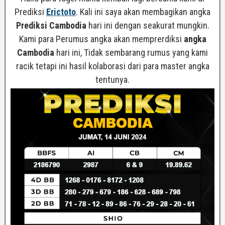
Prediksi
Erictoto
. Kali ini saya akan membagikan angka
Prediksi Cambodia
hari ini dengan seakurat mungkin.
Kami para Perumus angka akan memprerdiksi
angka
Cambodia
hari ini, Tidak sembarang rumus yang kami
racik tetapi ini hasil kolaborasi dari para master angka
tentunya.