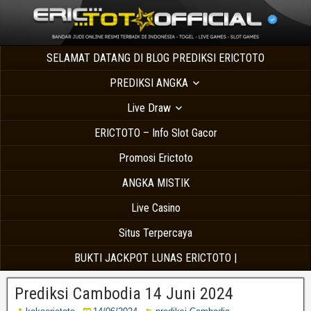
SELAMAT DATANG DI BLOG PREDIKSI ERICTOTO
PREDIKSI ANGKA
Live Draw
ERICTOTO – Info Slot Gacor
Promosi Erictoto
ANGKA MISTIK
Live Casino
Situs Terpercaya
BUKTI JACKPOT LUNAS ERICTOTO |
Prediksi Cambodia 14 Juni 2024