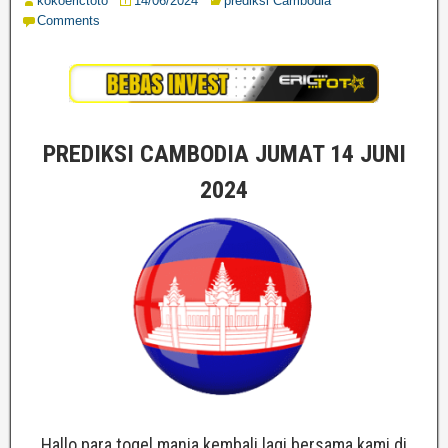
kokoerictoto
14/06/2024
prediksi Cambodia
Comments
PREDIKSI CAMBODIA JUMAT 14 JUNI
2024
Hallo para togel mania kembali lagi bersama kami di