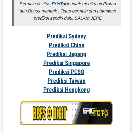
Bermain di situs
EricToto
untuk menikmati Promo
dan Bonus menarik ! Tetap bermain dan utamakan
prediksi sendiri dulu. SALAM JEPE
Prediksi Sydney
Prediksi China
Prediksi Jepang
Prediksi Singapore
Prediksi PCSO
Prediksi Taiwan
Prediksi Hongkong