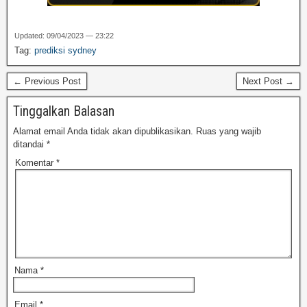
Updated: 09/04/2023 — 23:22
Tag:
prediksi sydney
← Previous Post
Next Post →
Tinggalkan Balasan
Alamat email Anda tidak akan dipublikasikan.
Ruas yang wajib
ditandai
*
Komentar
*
Nama
*
Email
*