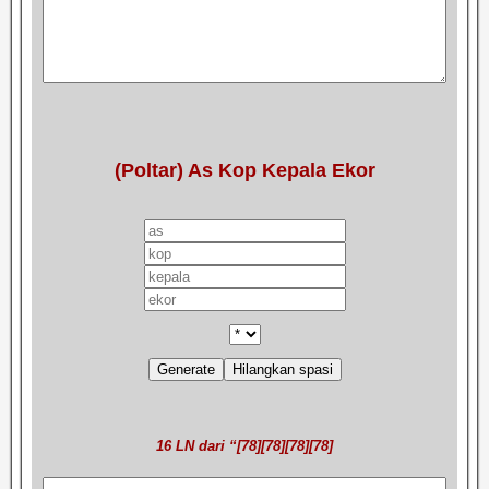
(Poltar) As Kop Kepala Ekor
16 LN dari “[78][78][78][78]