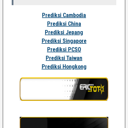
Prediksi Cambodia
Prediksi China
Prediksi Jepang
Prediksi Singapore
Prediksi PCSO
Prediksi Taiwan
Prediksi Hongkong