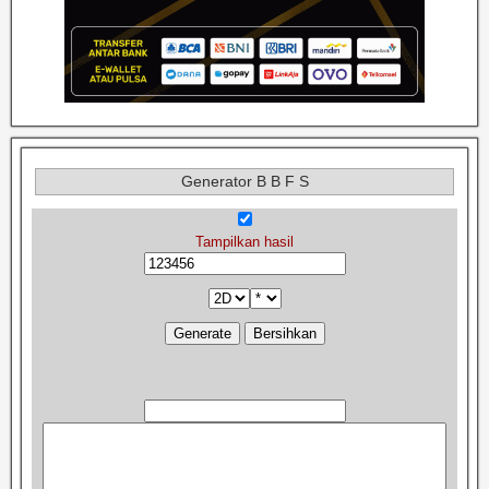
Generator B B F S
Tampilkan hasil