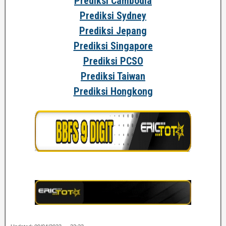
Prediksi Cambodia
Prediksi Sydney
Prediksi Jepang
Prediksi Singapore
Prediksi PCSO
Prediksi Taiwan
Prediksi Hongkong