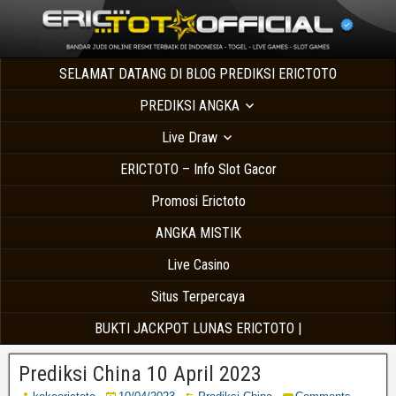
SELAMAT DATANG DI BLOG PREDIKSI ERICTOTO
PREDIKSI ANGKA
Live Draw
ERICTOTO – Info Slot Gacor
Promosi Erictoto
ANGKA MISTIK
Live Casino
Situs Terpercaya
BUKTI JACKPOT LUNAS ERICTOTO |
Prediksi China 10 April 2023