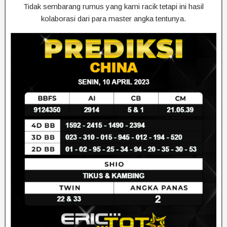
Tidak sembarang rumus yang kami racik tetapi ini hasil
kolaborasi dari para master angka tentunya.